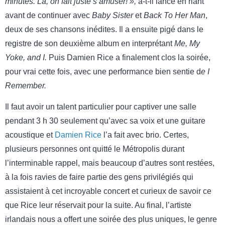
minutes. Là, on fait juste s’amuser! »,
a-t-il lancé en riant
avant de continuer avec
Baby Sister
et
Back To Her Man
,
deux de ses chansons inédites. Il a ensuite pigé dans le
registre de son deuxième album en interprétant
Me, My
Yoke, and I.
Puis Damien Rice a finalement clos la soirée,
pour vrai cette fois, avec une performance bien sentie d
e I
Remember.
Il faut avoir un talent particulier pour captiver une salle
pendant 3 h 30 seulement qu’avec sa voix et une guitare
acoustique et
Damien Rice
l’a fait avec brio. Certes,
plusieurs personnes ont quitté le Métropolis durant
l’interminable rappel, mais beaucoup d’autres sont restées,
à la fois ravies de faire partie des gens privilégiés qui
assistaient à cet incroyable concert et curieux de savoir ce
que Rice leur réservait pour la suite. Au final, l’artiste
irlandais nous a offert une soirée des plus uniques, le genre