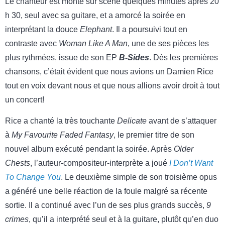
Le chanteur est monté sur scène quelques minutes après 20
h 30, seul avec sa guitare, et a amorcé la soirée en
interprétant la douce
Elephant
. Il a poursuivi tout en
contraste avec
Woman Like A Man
, une de ses pièces les
plus rythmées, issue de son EP
B-Sides
. Dès les premières
chansons, c’était évident que nous avions un Damien Rice
tout en voix devant nous et que nous allions avoir droit à tout
un concert!
Rice a chanté la très touchante
Delicate
avant de s’attaquer
à
My Favourite Faded Fantasy
, le premier titre de son
nouvel album exécuté pendant la soirée. Après
Older
Chests
, l’auteur-compositeur-interprète a joué
I Don’t Want
To Change You
. Le deuxième simple de son troisième opus
a généré une belle réaction de la foule malgré sa récente
sortie. Il a continué avec l’un de ses plus grands succès,
9
crimes
, qu’il a interprété seul et à la guitare, plutôt qu’en duo