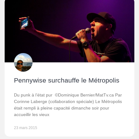
Pennywise surchauffe le Métropolis
Du punk à l’état pur ©Dominique Bernier/MatTv.ca Par
Corinne Laberge (collaboration spéciale) Le Métropolis
était rempli à pleine capacité dimanche soir pour
accueillir les vieux
23 mars 2015