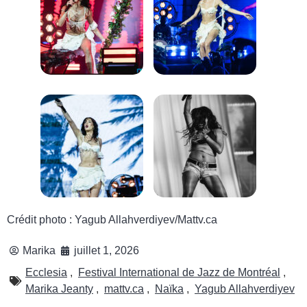
Crédit photo : Yagub Allahverdiyev/Mattv.ca
Marika
juillet 1, 2026
Ecclesia
,
Festival International de Jazz de Montréal
,
Marika Jeanty
,
mattv.ca
,
Naïka
,
Yagub Allahverdiyev