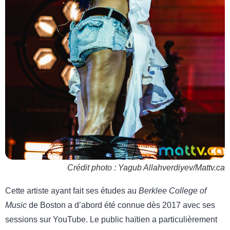
Crédit photo : Yagub Allahverdiyev/Mattv.ca
Cette artiste ayant fait ses études au
Berklee College of
Music
de Boston a d’abord été connue dès 2017 avec ses
sessions sur YouTube. Le public haïtien a particulièrement