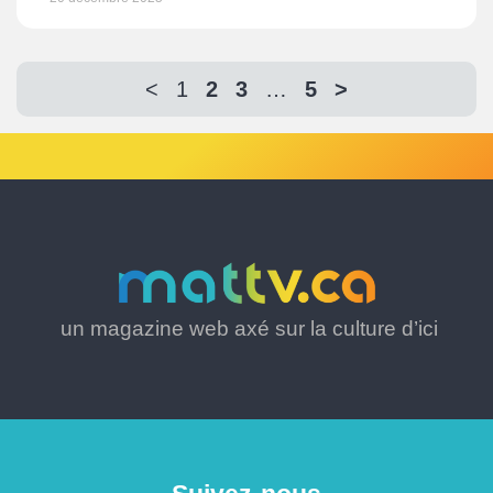
<
1
2
3
…
5
>
un magazine web axé sur la culture d’ici