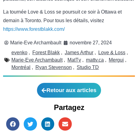
La tournée Love & Loss se poursuit ce soir à Ottawa et
demain à Toronto. Pour tous les détails, visitez
https://www.forestblakk.com/
Marie-Eve Archambault
novembre 27, 2024
evenko
,
Forest Blakk
,
James Arthur
,
Love & Loss
,
Marie-Eve Archambault
,
MatTv
,
mattv.ca
,
Mergui
,
Montréal
,
Ryan Stevenson
,
Studio TD
Retour aux articles
Partagez