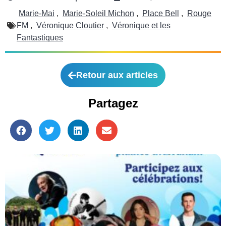
Marie-Mai
,
Marie-Soleil Michon
,
Place Bell
,
Rouge
FM
,
Véronique Cloutier
,
Véronique et les
Fantastiques
Retour aux articles
Partagez