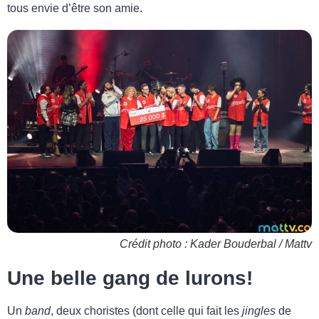
tous envie d’être son amie.
Crédit photo : Kader Bouderbal / Mattv
Une belle gang de lurons!
Un
band
, deux choristes (dont celle qui fait les
jingles
de