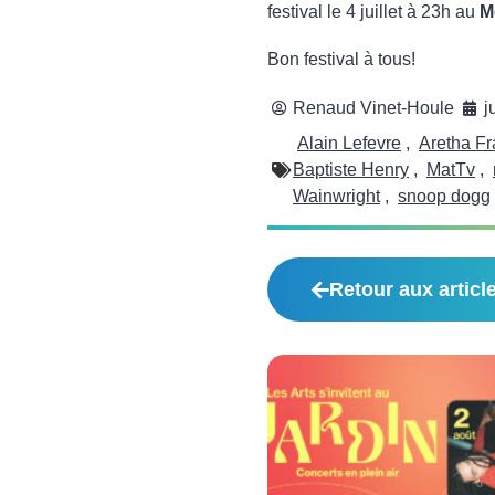
festival le 4 juillet à 23h au
M
Bon festival à tous!
Renaud Vinet-Houle
j
Alain Lefevre
,
Aretha Fr
Baptiste Henry
,
MatTv
,
Wainwright
,
snoop dogg
Retour aux articl