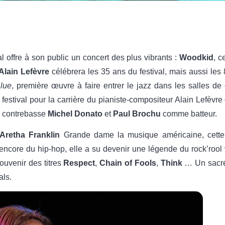
al offre à son public un concert des plus vibrants :
Woodkid
, c
Alain Lefèvre
célébrera les 35 ans du festival, mais aussi les 
lue
, première œuvre à faire entrer le jazz dans les salles d
estival pour la carrière du pianiste-compositeur Alain Lefèvre 
la contrebasse
Michel Donato
et
Paul Brochu
comme batteur.
Aretha Franklin
Grande dame la musique américaine, cette 
encore du hip-hop, elle a su devenir une légende du rock’rool
ouvenir des titres
Respect
,
Chain of Fools
,
Think
… Un sacré
als.