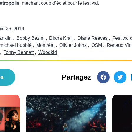
étropolis
, méchant coup d’éclat pour le festival.
uin 26, 2014
anklin
,
Bobby Bazini
,
Diana Krall
,
Diana Reeves
,
Festival 
michael bubblé
,
Montréal
,
Olivier Johns
,
OSM
,
Renaud Vin
,
Tonny Bennett
,
Woodkid
Partagez
es