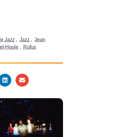
de Jazz
,
Jazz
,
Jean
et-Houle
,
Rufus