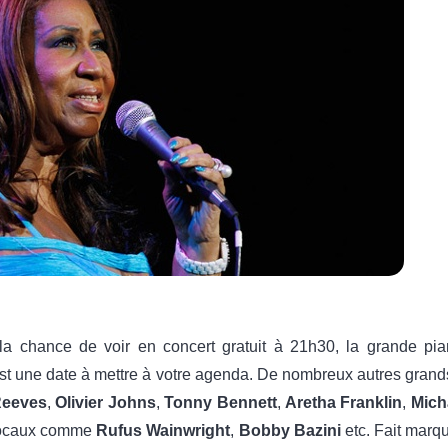
a chance de voir en concert gratuit à 21h30, la grande pia
est une date à mettre à votre agenda. De nombreux autres grands
Reeves
,
Olivier Johns
,
Tonny Bennett
,
Aretha Franklin
,
Mich
 locaux comme
Rufus Wainwright
,
Bobby Bazini
etc. Fait marq