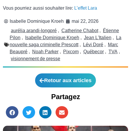
Vous pourriez aussi souhaiter lire:
L’effet Lara
Isabelle Dominique Kroeh
mai 22, 2026
aurélia arandi-longpré
,
Catherine Chabot
,
Étienne
Pilon
,
Isabelle Dominique Kroeh
,
Jean L'Italien
,
La
nouvelle saga criminelle Prescott
,
Lévi Doré
,
Marc
Beaupré
,
Noah Parker
,
Pixcom
,
Québecor
,
TVA
,
visionnement de presse
Retour aux articles
Partagez