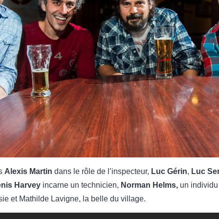
ns
Alexis Martin
dans le rôle de l’inspecteur,
Luc Gérin
,
Luc Se
nis Harvey
incarne un technicien,
Norman Helms,
un individu
ie et Mathilde Lavigne, la belle du village.