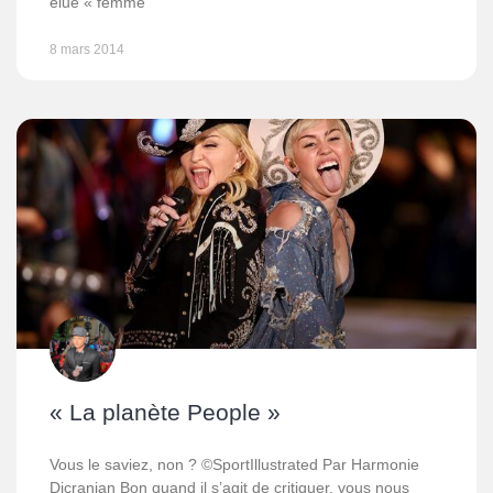
élue « femme
8 mars 2014
« La planète People »
Vous le saviez, non ? ©SportIllustrated Par Harmonie
Dicranian Bon quand il s’agit de critiquer, vous nous