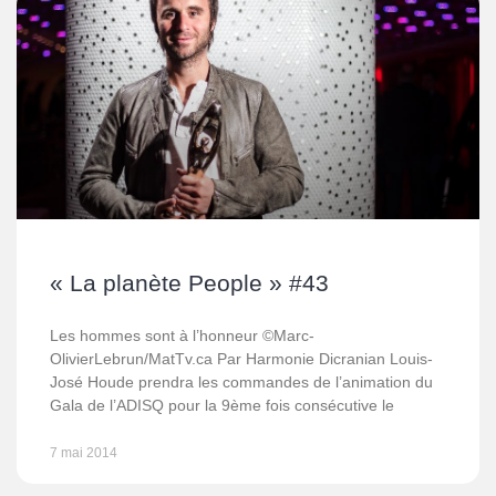
« La planète People » #43
Les hommes sont à l’honneur ©Marc-
OlivierLebrun/MatTv.ca Par Harmonie Dicranian Louis-
José Houde prendra les commandes de l’animation du
Gala de l’ADISQ pour la 9ème fois consécutive le
7 mai 2014