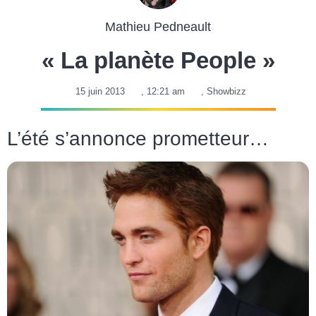
Mathieu Pedneault
« La planète People »
15 juin 2013
,
12:21 am
,
Showbizz
L’été s’annonce prometteur…