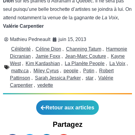
Dion
sur les plaines d’Abraham à Québec. Il ne sera pas
seul puisqu’une belle brochette d’artistes se joindra à lui. On
attend notamment la venue de la gagnante de
La Voix
,
Valérie Carpentier
Mathieu Pedneault
juin 15, 2013
Célébrité
,
Céline Dion
,
Channing Tatum
,
Harmonie
Dicranian
,
Jamie Foxx
,
Jean-Marc Couture
,
Kayne
West
,
Kim Kardashian
,
La Planète People
,
La Voix
,
mattv.ca
,
Miley Cyrus
,
people
,
Potin
,
Robert
Pattinson
,
Sarah Jessica Parker
,
star
,
Valérie
Carpentier
,
vedette
Retour aux articles
Partagez