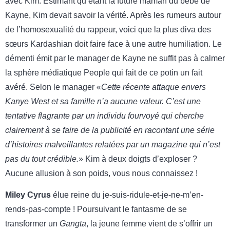
avec Kim. Estimant qu’étant la future maman du bébé de
Kayne, Kim devait savoir la vérité. Après les rumeurs autour
de l’homosexualité du rappeur, voici que la plus diva des
sœurs Kardashian doit faire face à une autre humiliation. Le
démenti émit par le manager de Kayne ne suffit pas à calmer
la sphère médiatique People qui fait de ce potin un fait
avéré. Selon le manager «
Cette récente attaque envers
Kanye West et sa famille n’a aucune valeur. C’est une
tentative flagrante par un individu fourvoyé qui cherche
clairement à se faire de la publicité en racontant une série
d’histoires malveillantes relatées par un magazine qui n’est
pas du tout crédible.
» Kim à deux doigts d’exploser ?
Aucune allusion à son poids, vous nous connaissez !
Miley Cyrus
élue reine du je-suis-ridule-et-je-ne-m’en-
rends-pas-compte ! Poursuivant le fantasme de se
transformer un
Gangta
, la jeune femme vient de s’offrir un