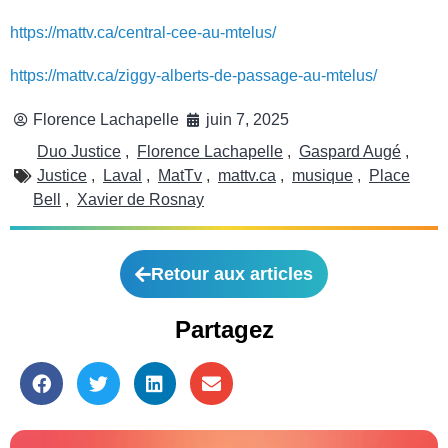
https://mattv.ca/central-cee-au-mtelus/
https://mattv.ca/ziggy-alberts-de-passage-au-mtelus/
Florence Lachapelle
juin 7, 2025
Duo Justice
,
Florence Lachapelle
,
Gaspard Augé
,
Justice
,
Laval
,
MatTv
,
mattv.ca
,
musique
,
Place
Bell
,
Xavier de Rosnay
Retour aux articles
Partagez