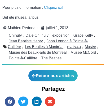
Pour plus d’information :
Cliquez ici!
Bel été muséal à tous !
Mathieu Pedneault
juillet 1, 2013
Chihuly
,
Dale Chilhuly
,
exposition
,
Grace Kelly
,
Jean Baptiste Henry
,
John Lennon à Pointe-à-
Callière
,
Les Beatles à Montréal
,
mattv.ca
,
Musée
,
Musée des beaux-arts de Montréal
,
Musée McCord
,
Pointe-à-Callière
,
The Beatles
Retour aux articles
Partagez