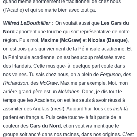
quand même énormément le traditionnel de chez nous
(l’Acadie) et qui se marie bien avec tout ça.
Wilfred LeBouthillier
:
On voulait aussi que
Les Gars du
Nord
apportent une touche qui soit représentative de notre
région. Puis moi,
Maxime (McGraw)
et
Nicolas (Basque)
,
on est trois gars qui viennent de la Péninsule acadienne. Et
la Péninsule acadienne, on est beaucoup métissés avec
des Irlandais. Cette musique-là, quelque part coule dans
nos veines. Tu sais chez nous, on a plein de
Ferguson
, des
Richardson
, des
McGraw
, Maxime par exemple. Moi, mon
arrière-grand-père est un
McMahen
. Donc, je dis tout le
temps que les Acadiens, on est les seuls à avoir réussi à
assimiler des Anglais (rires!). Aujourd’hui, tous ces
Irish
-là
parlent en français. Puis cette touche-là fait partie de la
couleur des
Gars du Nord,
et on veut vraiment que le
groupe soit ancré dans nos racines, dans nos origines. C’est