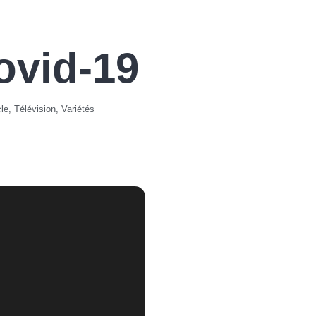
ovid-19
le
,
Télévision
,
Variétés