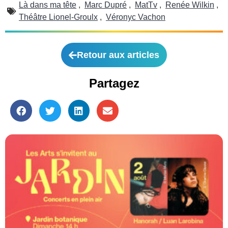
Là dans ma tête
,
Marc Dupré
,
MatTv
,
Renée Wilkin
,
Théâtre Lionel-Groulx
,
Véronyc Vachon
Retour aux articles
Partagez