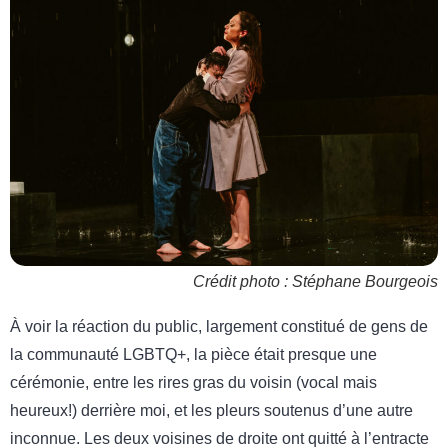
Crédit photo : Stéphane Bourgeois
À voir la réaction du public, largement constitué de gens de
la communauté LGBTQ+, la pièce était presque une
cérémonie, entre les rires gras du voisin (vocal mais
heureux!) derrière moi, et les pleurs soutenus d’une autre
inconnue. Les deux voisines de droite ont quitté à l’entracte