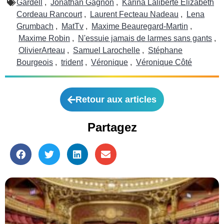
Gardell
,
Jonathan Gagnon
,
Karina Laliberté Elizabeth
Cordeau Rancourt
,
Laurent Fecteau Nadeau
,
Lena
Grumbach
,
MatTv
,
Maxime Beauregard-Martin
,
Maxime Robin
,
N'essuie jamais de larmes sans gants
,
OlivierArteau
,
Samuel Larochelle
,
Stéphane
Bourgeois
,
trident
,
Véronique
,
Véronique Côté
Retour aux articles
Partagez