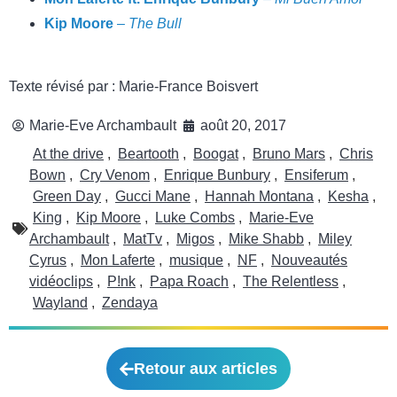
Kip Moore
–
The Bull
Texte révisé par : Marie-France Boisvert
Marie-Eve Archambault
août 20, 2017
At the drive
,
Beartooth
,
Boogat
,
Bruno Mars
,
Chris
Bown
,
Cry Venom
,
Enrique Bunbury
,
Ensiferum
,
Green Day
,
Gucci Mane
,
Hannah Montana
,
Kesha
,
King
,
Kip Moore
,
Luke Combs
,
Marie-Eve
Archambault
,
MatTv
,
Migos
,
Mike Shabb
,
Miley
Cyrus
,
Mon Laferte
,
musique
,
NF
,
Nouveautés
vidéoclips
,
P!nk
,
Papa Roach
,
The Relentless
,
Wayland
,
Zendaya
Retour aux articles