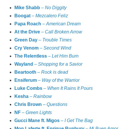
Mike Shabb
–
No Diggity
Boogat
–
Mezcalero Feliz
Papa Roach
–
American Dream
At the Drive
–
Call Broken Arrow
Green Day
–
Trouble Times
Cry Venom
–
Second Wind
The Relentless
–
Let Him Burn
Wayland
–
Shopping for a Savior
Beartooth
–
Rock is dead
Ensiferum
–
Way of the Warrior
Luke Combs
–
When It Rains It Pours
Kesha
–
Rainbow
Chris Brown
–
Questions
NF
–
Green Lights
Gucci Mane
ft. Migos
–
I Get The Bag
Mon Laferte
ft. Enrique Bunbury
–
Mi Buen Amor