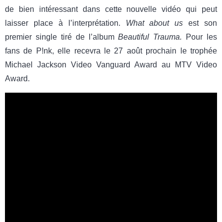
de bien intéressant dans cette nouvelle vidéo qui peut
laisser place à l’interprétation.
What about us
est son
premier single tiré de l’album
Beautiful Trauma.
Pour les
fans de P!nk, elle recevra le 27 août prochain le trophée
Michael Jackson Video Vanguard Award au MTV Video
Award.