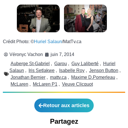
Crédit Photo: ©
Huriel Salaun
/MatTv.ca
Véronyc Vachon
juin 7, 2014
Auberge St-Gabriel
,
Garou
,
Guy Laliberté
,
Huriel
Salaun
,
Iris Setlakwe
,
Isabelle Roy
,
Jenson Button
,
Jonathan Bernier
,
mattv.ca
,
Maxime D.Pomerleau
,
McLaren
,
McLaren P1
,
Veuve Clicquot
Retour aux articles
Partagez