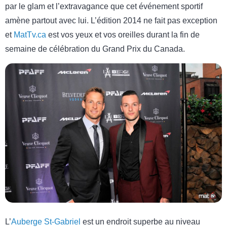
par le glam et l’extravagance que cet événement sportif
amène partout avec lui. L’édition 2014 ne fait pas exception
et
MatTv.ca
est vos yeux et vos oreilles durant la fin de
semaine de célébration du Grand Prix du Canada.
L’
Auberge St-Gabriel
est un endroit superbe au niveau