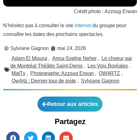
Crédit photo : Azzoug Erwan
N’hésitez pas à consulter le site
Internet
du groupe pour
connaître les dates des prochains spectacles.
Sylviane Gagnon
mai 24, 2026
Adam El Mouna
,
Anna-Sophie Neher
,
Le choeur gai
de Montréal Théâtre Saint-Denis
,
Les Voix Boréales
,
MatTv
,
Photographe: Azzoug Erwan
,
QW4RTZ
,
Qw4rtz : Dernier tour de piste
,
Sylviane Gagnon
Retour aux articles
Partagez