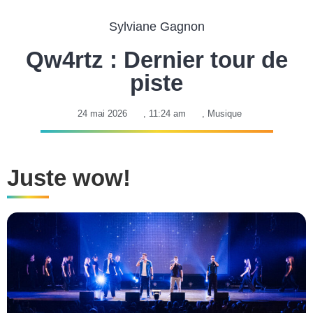
Sylviane Gagnon
Qw4rtz : Dernier tour de
piste
24 mai 2026
,
11:24 am
,
Musique
Juste wow!