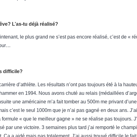
êve? L’as-tu déjà réalisé?
ntenant, le plus grand ne s’est pas encore réalisé, c’est de « ré
jour…
 difficile?
arrière d’athlète. Les résultats n’ont pas toujours été à la haut
illehammer en 1994. Nous avons chuté au relais (médaillées d’ar
Ensuite une américaine m’a fait tomber au 500m me privant d’une 
is c’est le seul 1000m que je n’ai pas gagné en deux ans. J’ai 
a formule « que le meilleur gagne » ne se réalise pas toujours. J’
sé par une victoire. 3 semaines plus tard j’ai remporté le cham
. Ça a aidé mais pas totalement. J’ai aussi trouvé difficile le fa