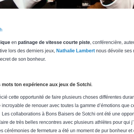
eh
pique
en
patinage de vitesse courte piste
, conférencière, aut
rtive lors des derniers jeux,
Nathalie Lambert
nous dévoile ses 
secret de son bonheur.
 mots ton expérience aux jeux de Sotchi
.
ié cette opportunité de faire plusieurs choses différentes duran
e incroyable de renouer avec toutes la gamme d’émotions que c
… Les collaborations à Bons Baisers de Sotchi ont été une opport
faire de très belles rencontres avec plusieurs athlètes pour qui j’
es cérémonies de fermeture a été un moment de pur bonheur et d