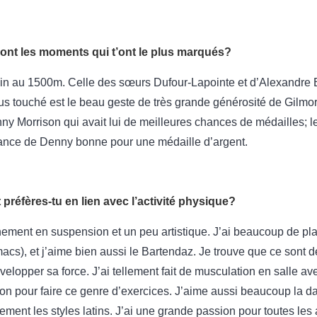
sont les moments qui t’ont le plus marqués?
in au 1500m. Celle des sœurs Dufour-Lapointe et d’Alexandre Bi
us touché est le beau geste de très grande générosité de Gilmor
y Morrison qui avait lui de meilleures chances de médailles; le 
mance de Denny bonne pour une médaille d’argent.
 préfères-tu en lien avec l’activité physique?
înement en suspension et un peu artistique. J’ai beaucoup de pl
acs), et j’aime bien aussi le Bartendaz. Je trouve que ce sont 
elopper sa force. J’ai tellement fait de musculation en salle av
ation pour faire ce genre d’exercices. J’aime aussi beaucoup la 
ement les styles latins. J’ai une grande passion pour toutes les 