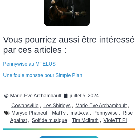
Vous pourriez aussi être intéressé
par ces articles :
Pennywise au MTELUS
Une foule monstre pour Simple Plan
Marie-Eve Archambault
juillet 5, 2024
Cowansville
,
Les Shirleys
,
Marie-Eve Archambault
,
Maryse Phaneuf
,
MatTv
,
mattv.ca
,
Pennywise
,
Rise
Against
,
Soif de musique
,
Tim McIlrath
,
VioleTT Pi