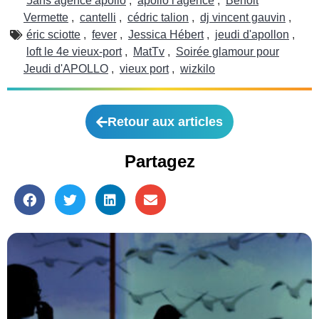
5ans agence apollo
,
apollo l'agence
,
Benoit
Vermette
,
cantelli
,
cédric talion
,
dj vincent gauvin
,
éric sciotte
,
fever
,
Jessica Hébert
,
jeudi d'apollon
,
loft le 4e vieux-port
,
MatTv
,
Soirée glamour pour
Jeudi d'APOLLO
,
vieux port
,
wizkilo
Retour aux articles
Partagez