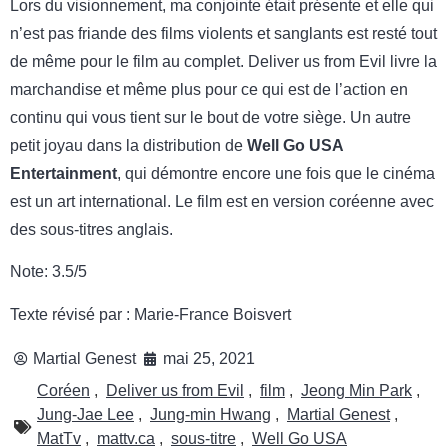
Lors du visionnement, ma conjointe était présente et elle qui
n’est pas friande des films violents et sanglants est resté tout
de même pour le film au complet. Deliver us from Evil livre la
marchandise et même plus pour ce qui est de l’action en
continu qui vous tient sur le bout de votre siège. Un autre
petit joyau dans la distribution de
Well Go USA
Entertainment
, qui démontre encore une fois que le cinéma
est un art international. Le film est en version coréenne avec
des sous-titres anglais.
Note: 3.5/5
Texte révisé par : Marie-France Boisvert
Martial Genest
mai 25, 2021
Coréen
,
Deliver us from Evil
,
film
,
Jeong Min Park
,
Jung-Jae Lee
,
Jung-min Hwang
,
Martial Genest
,
MatTv
,
mattv.ca
,
sous-titre
,
Well Go USA