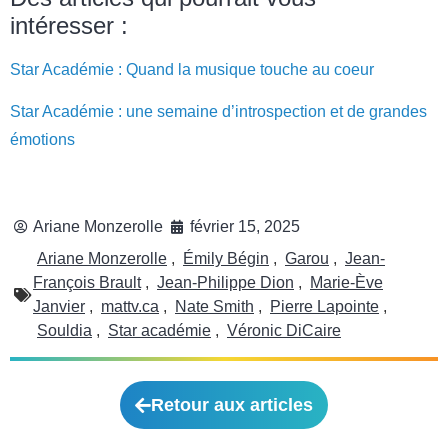
intéresser :
Star Académie : Quand la musique touche au coeur
Star Académie : une semaine d’introspection et de grandes
émotions
Ariane Monzerolle
février 15, 2025
Ariane Monzerolle
,
Émily Bégin
,
Garou
,
Jean-
François Brault
,
Jean-Philippe Dion
,
Marie-Ève
Janvier
,
mattv.ca
,
Nate Smith
,
Pierre Lapointe
,
Souldia
,
Star académie
,
Véronic DiCaire
Retour aux articles