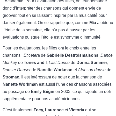
l’Académie. Pour l’évaluation des filles, on leur demande
donc d’interpréter des chansons qui donnent envie de
groover, tout en se laissant inspirer par la musicalité pour
danser également. On se rappelle que, comme
Mia
a obtenu
l’étoile de la semaine, elle n’a pas à passer par les
évaluations puisque l’étoile est synonyme d’immunité.
Pour les évaluations, les filles ont le choix entre les
chansons :
Et cetera
de
Gabrielle Destroismaisons
,
Dance
Monkey
de
Tones and I
,
Last Dance
de
Donna Summer
,
Danser Danser
de
Nanette Workman
et
Alors on danse
de
Stromae
. Il est intéressant de noter que la chanson de
Nanette Workman
est aussi l’une des chansons associées
au passage de
Émily Bégin
en 2003, ce qui rajoute un défi
supplémentaire pour nos académiciennes.
C’est finalement
Zoey, Laurence
et
Victoria
qui se