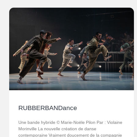
RUBBERBANDance
Une bande hybride © Marie-Noële Pilon Par : Violaine
Morinville La nouvelle création de danse
contemporaine Vraiment doucement de la compagnie