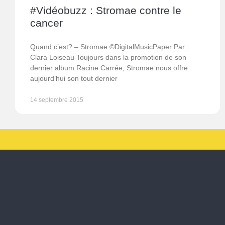
#Vidéobuzz : Stromae contre le
cancer
Quand c’est? – Stromae ©DigitalMusicPaper Par :
Clara Loiseau Toujours dans la promotion de son
dernier album Racine Carrée, Stromae nous offre
aujourd’hui son tout dernier
14 septembre 2015