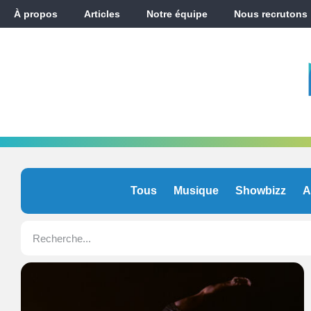
À propos
Articles
Notre équipe
Nous recrutons
Tous
Musique
Showbizz
A