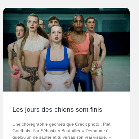
Les jours des chiens sont finis
Une chorégraphie géométrique Crédit photo : Piet
Goethals Par Sébastien Bouthillier « Demande à
quelqu’un de sauter et tu verras son vrai visage. »