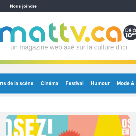
Nous joindre
un magazine web axé sur la culture d’ici
rts de la scène
Cinéma
Festival
Humour
Mode & 