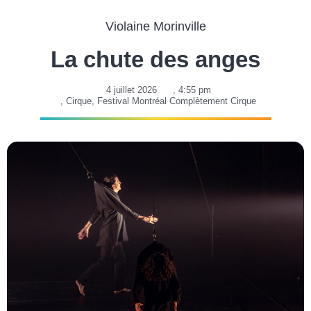
Violaine Morinville
La chute des anges
4 juillet 2026
,
4:55 pm
,
Cirque
,
Festival Montréal Complètement Cirque