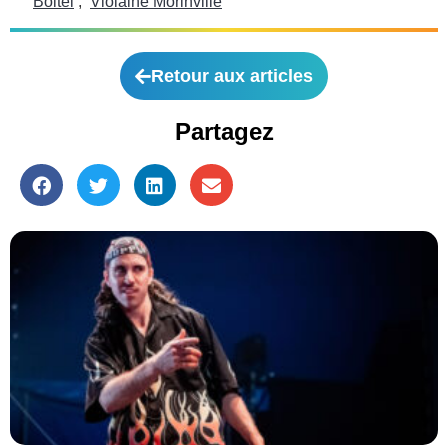
Boitel
,
Violaine Morinville
Retour aux articles
Partagez