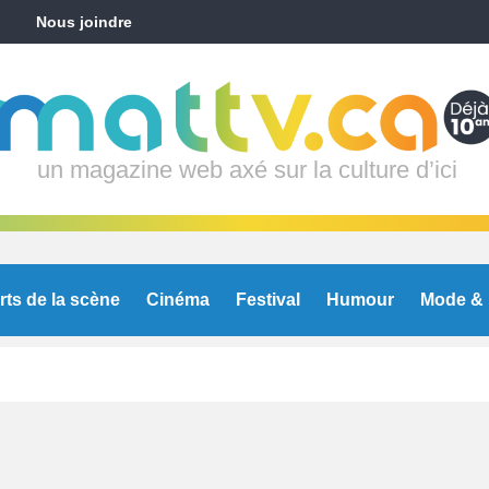
Nous joindre
un magazine web axé sur la culture d’ici
rts de la scène
Cinéma
Festival
Humour
Mode & 