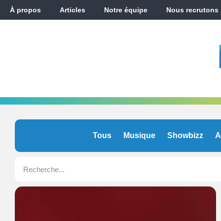
À propos
Articles
Notre équipe
Nous recrutons
Tous
Musique
Showbizz
A