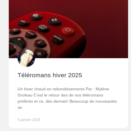
Téléromans hiver 2025
Un hiver chaud en rebondissements Par : Mylène
Groleau C’est le retour des de nos téléromans
préférés et ce, dès demain! Beaucoup de nouveautés
se
5 janvier 2025