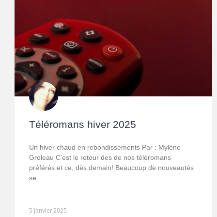
Téléromans hiver 2025
Un hiver chaud en rebondissements Par : Mylène
Groleau C’est le retour des de nos téléromans
préférés et ce, dès demain! Beaucoup de nouveautés
se
5 janvier 2025