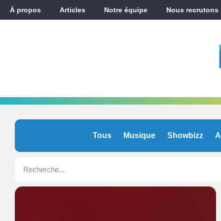
À propos
Articles
Notre équipe
Nous recrutons
Tous
Musique
Showbizz
A