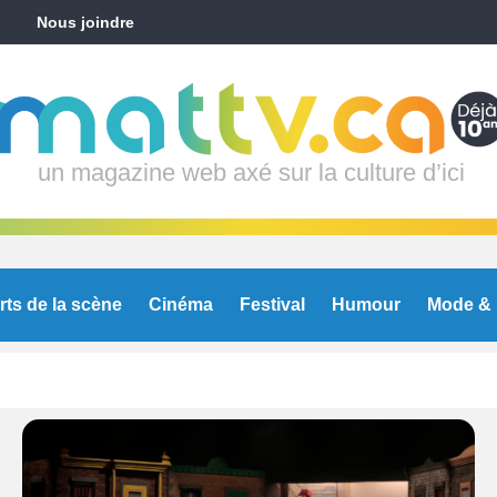
Nous joindre
un magazine web axé sur la culture d’ici
rts de la scène
Cinéma
Festival
Humour
Mode & 