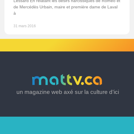
Lessard En relatant les désirs narcissiques de Roméo et
de Mercédès Urbain, maire et première dame de Laval
à
31 mars 2016
un magazine web axé sur la culture d’ici