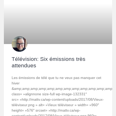
Télévision: Six émissions très
attendues
Les émissions de télé que tu ne veux pas manquer cet
hiver
&amp;amp;amp;amp;amp;amp;amp;amp;amp;amp;amp;amp;am
class= »alignnone size-full wp-image-132331″
src= »http://mattv.ca/wp-content/uploads/2017/08/Vieux-
téléviseur.png » alt= »Vieux téléviseur » width= »960″
height= »576″ srcset= »http://mattv.ca/wp-
content/uploads/2017/08/Vieux-téléviseur.png 960w,