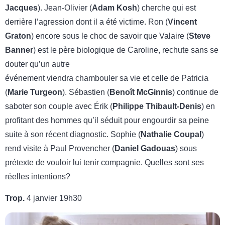
Jacques
). Jean-Olivier (
Adam Kosh
) cherche qui est
derrière l’agression dont il a été victime. Ron (
Vincent
Graton
) encore sous le choc de savoir que Valaire (
Steve
Banner
) est le père biologique de Caroline, rechute sans se
douter qu’un autre
événement viendra chambouler sa vie et celle de Patricia
(
Marie Turgeon
). Sébastien (
Benoît McGinnis
) continue de
saboter son couple avec Érik (
Philippe Thibault-Denis
) en
profitant des hommes qu’il séduit pour engourdir sa peine
suite à son récent diagnostic. Sophie (
Nathalie Coupal
)
rend visite à Paul Provencher (
Daniel Gadouas
) sous
prétexte de vouloir lui tenir compagnie. Quelles sont ses
réelles intentions?
Trop.
4 janvier 19h30