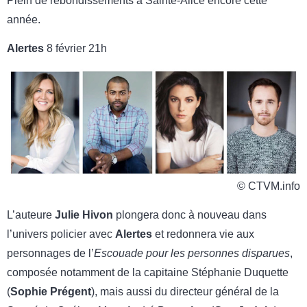
Plein de rebondissements à Sainte-Alice encore cette
année.
Alertes
8 février 21h
© CTVM.info
L’auteure
Julie Hivon
plongera donc à nouveau dans
l’univers policier avec
Alertes
et redonnera vie aux
personnages de l’
Escouade pour les personnes disparues
,
composée notamment de la capitaine Stéphanie Duquette
(
Sophie Prégent
), mais aussi du directeur général de la