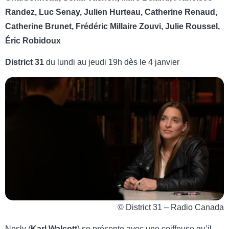
Randez, Luc Senay, Julien Hurteau, Catherine Renaud,
Catherine Brunet, Frédéric Millaire Zouvi, Julie Roussel,
Éric Robidoux
District 31
du lundi au jeudi 19h dès le 4 janvier
© District 31 – Radio Canada
Nesly (
Karl Walcott
) se présente avec une coiffeuse qu’il