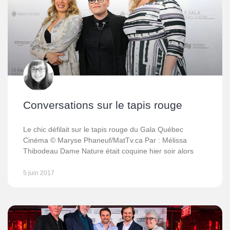
Conversations sur le tapis rouge
Le chic défilait sur le tapis rouge du Gala Québec
Cinéma © Maryse Phaneuf/MatTv.ca Par : Mélissa
Thibodeau Dame Nature était coquine hier soir alors
5 juin 2017