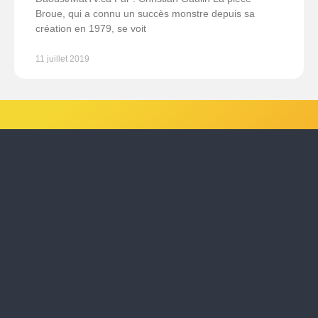
Broue, qui a connu un succès monstre depuis sa
création en 1979, se voit
11 juillet 2019