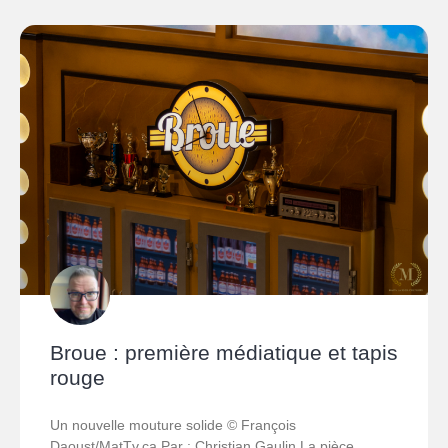
Broue : première médiatique et tapis
rouge
Un nouvelle mouture solide © François
Daoust/MatTv.ca Par : Christian Gaulin La pièce