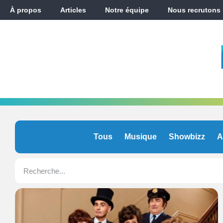
À propos
Articles
Notre équipe
Nous recrutons
Tous
Musique
Showbizz
A