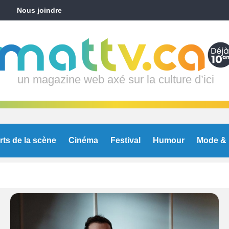
Nous joindre
un magazine web axé sur la culture d’ici
rts de la scène
Cinéma
Festival
Humour
Mode & 