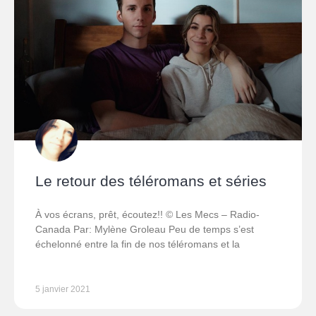
Le retour des téléromans et séries
À vos écrans, prêt, écoutez!! © Les Mecs – Radio-
Canada Par: Mylène Groleau Peu de temps s’est
échelonné entre la fin de nos téléromans et la
5 janvier 2021