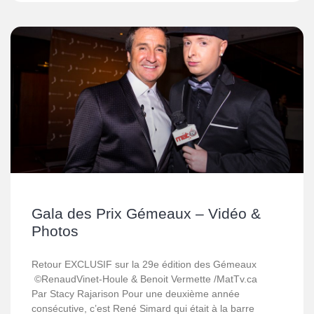
Gala des Prix Gémeaux – Vidéo &
Photos
Retour EXCLUSIF sur la 29e édition des Gémeaux
©RenaudVinet-Houle & Benoit Vermette /MatTv.ca
Par Stacy Rajarison Pour une deuxième année
consécutive, c’est René Simard qui était à la barre