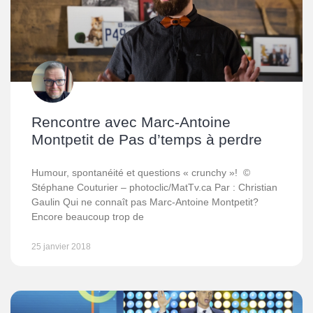
Rencontre avec Marc-Antoine
Montpetit de Pas d’temps à perdre
Humour, spontanéité et questions « crunchy »! ©
Stéphane Couturier – photoclic/MatTv.ca Par : Christian
Gaulin Qui ne connaît pas Marc-Antoine Montpetit?
Encore beaucoup trop de
25 janvier 2018