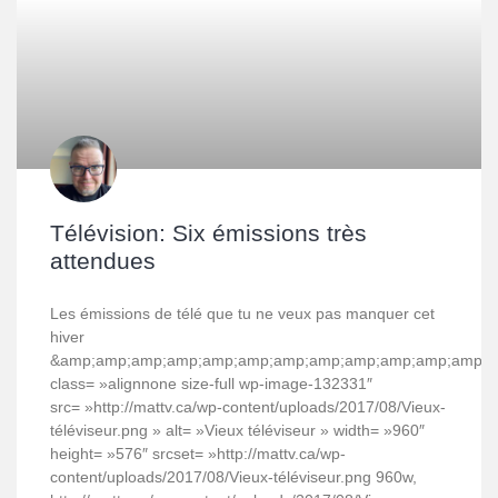
Télévision: Six émissions très
attendues
Les émissions de télé que tu ne veux pas manquer cet
hiver
&amp;amp;amp;amp;amp;amp;amp;amp;amp;amp;amp;amp;am
class= »alignnone size-full wp-image-132331″
src= »http://mattv.ca/wp-content/uploads/2017/08/Vieux-
téléviseur.png » alt= »Vieux téléviseur » width= »960″
height= »576″ srcset= »http://mattv.ca/wp-
content/uploads/2017/08/Vieux-téléviseur.png 960w,