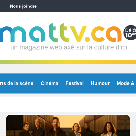
Nous joindre
un magazine web axé sur la culture d’ici
rts de la scène
Cinéma
Festival
Humour
Mode & 