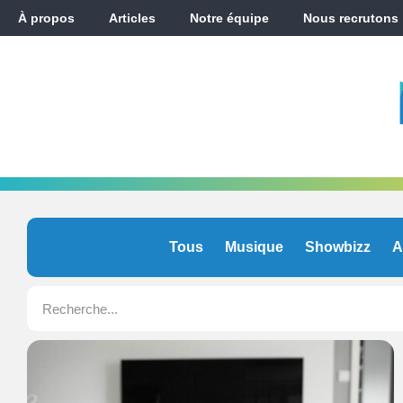
À propos
Articles
Notre équipe
Nous recrutons
Tous
Musique
Showbizz
A