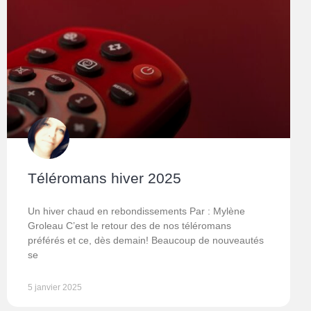
Téléromans hiver 2025
Un hiver chaud en rebondissements Par : Mylène
Groleau C’est le retour des de nos téléromans
préférés et ce, dès demain! Beaucoup de nouveautés
se
5 janvier 2025