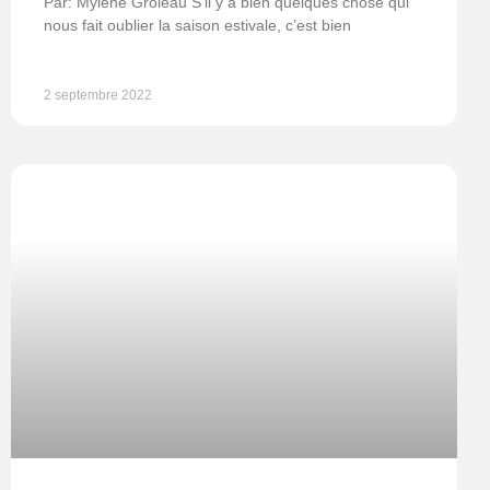
Par: Mylène Groleau S’il y a bien quelques chose qui
nous fait oublier la saison estivale, c’est bien
2 septembre 2022