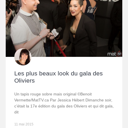
Les plus beaux look du gala des
Oliviers
Un tapis rouge sobre mais original ©Benoit
Vermette/MatTV.ca Par Jessica Hébert Dimanche soir,
c’était la 17e édition du gala des Oliviers et qui dit gala,
dit
11 mai 2015