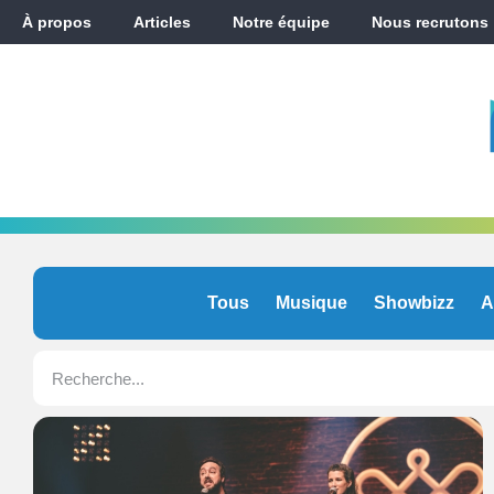
À propos
Articles
Notre équipe
Nous recrutons
Tous
Musique
Showbizz
A