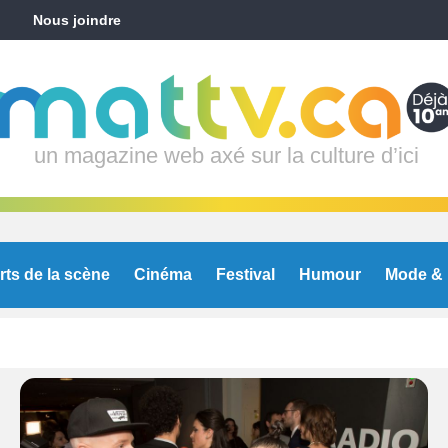
Nous joindre
un magazine web axé sur la culture d’ici
rts de la scène
Cinéma
Festival
Humour
Mode & 