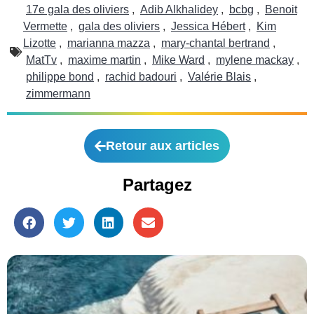
17e gala des oliviers
,
Adib Alkhalidey
,
bcbg
,
Benoit
Vermette
,
gala des oliviers
,
Jessica Hébert
,
Kim
Lizotte
,
marianna mazza
,
mary-chantal bertrand
,
MatTv
,
maxime martin
,
Mike Ward
,
mylene mackay
,
philippe bond
,
rachid badouri
,
Valérie Blais
,
zimmermann
Retour aux articles
Partagez