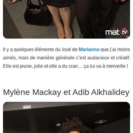
Il y a quelques éléments du
look
de
Marianna
que j’ai moins
aimés, mais de manière générale c’est audacieux et créatif.
Elle est jeune, jolie et elle a du cran… ça lui va à merveille !
Mylène Mackay et Adib Alkhalidey