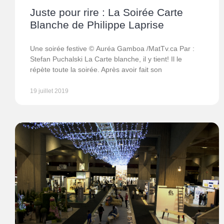
Juste pour rire : La Soirée Carte
Blanche de Philippe Laprise
Une soirée festive © Auréa Gamboa /MatTv.ca Par :
Stefan Puchalski La Carte blanche, il y tient! Il le
répète toute la soirée. Après avoir fait son
19 juillet 2019