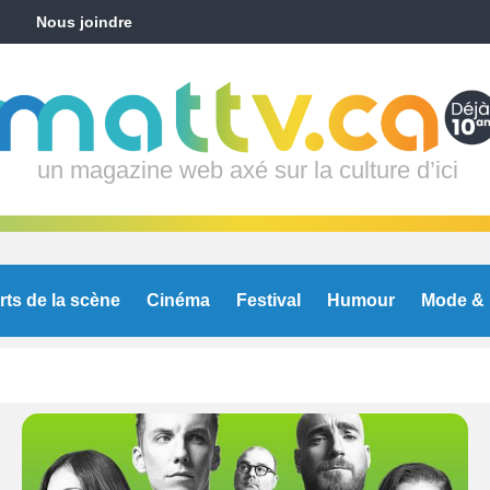
Nous joindre
un magazine web axé sur la culture d’ici
rts de la scène
Cinéma
Festival
Humour
Mode & 