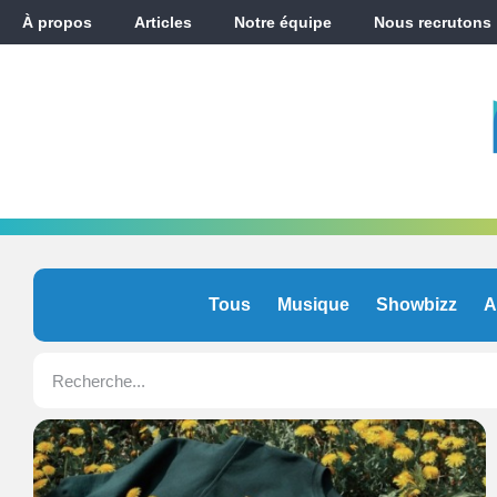
À propos
Articles
Notre équipe
Nous recrutons
Tous
Musique
Showbizz
A