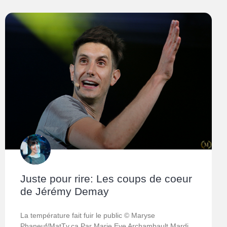
Juste pour rire: Les coups de coeur
de Jérémy Demay
La température fait fuir le public © Maryse
Phaneuf/MatTv.ca Par Marie Eve Archambault Mardi