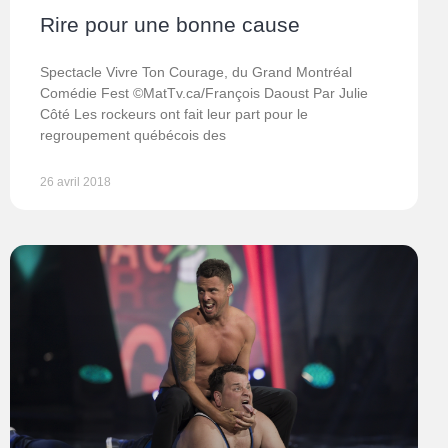
Rire pour une bonne cause
Spectacle Vivre Ton Courage, du Grand Montréal
Comédie Fest ©MatTv.ca/François Daoust Par Julie
Côté Les rockeurs ont fait leur part pour le
regroupement québécois des
26 avril 2018