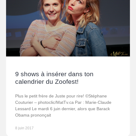
9 shows à insérer dans ton
calendrier du Zoofest!
Plus le petit frère de Juste pour rire! ©Stéphane
Couturier – photoclic/MatTv.ca Par : Marie-Claude
Lessard Le mardi 6 juin dernier, alors que Barack
Obama prononçait
8 juin 2017