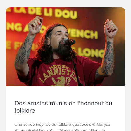
Des artistes réunis en l’honneur du
folklore
Une soirée inspirée du folklore québécois © Maryse
Phaneuf/MatTv.ca Par : Maryse Phaneuf Dans le