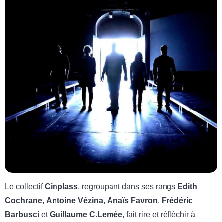
Le collectif
Cinplass
, regroupant dans ses rangs
Edith
Cochrane
,
Antoine Vézina
,
Anaïs Favron
,
Frédéric
Barbusci
et
Guillaume C.Lemée
, fait rire et réfléchir à