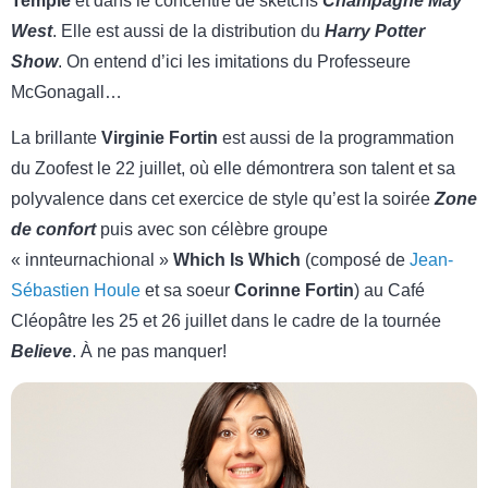
Temple
et dans le concentré de sketchs
Champagne May
West
. Elle est aussi de la distribution du
Harry Potter
Show
. On entend d’ici les imitations du Professeure
McGonagall…
La brillante
Virginie Fortin
est aussi de la programmation
du Zoofest le 22 juillet, où elle démontrera son talent et sa
polyvalence dans cet exercice de style qu’est la soirée
Zone
de confort
puis avec son célèbre groupe
« innteurnachional »
Which Is Which
(composé de
Jean-
Sébastien Houle
et sa soeur
Corinne Fortin
) au Café
Cléopâtre les 25 et 26 juillet dans le cadre de la tournée
Believe
. À ne pas manquer!