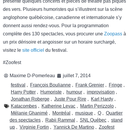
présente quelques concerts et pièces de théâtre pas piqués
des vers. Plusieurs humoristes qui s’illustrent sur la scène
anglophone québécoise, canadienne et internationale s’y
donnent aussi rendez-vous. Pour la programmation
complète des 130 spectacles, vous procurer une
Zoopass
à
un prix dérisoire et angoisser sur un horaire surchargé,
visitez le
site officiel
du festival.
#Zoofest
Maxime D-Pomerleau
juillet 7, 2014
festival
,
François Boulianne
,
Frank Grenier
,
Fringe
,
Harry Potter
,
Humoriste
,
humour
,
improvisation
,
Jonathan Roberge
,
Juste Pour Rire
,
Karl Hardy
,
Katacombes
,
Katherine Levac
,
Martin Perizzolo
,
Mélanie Ghanimé
,
Montréal
,
musique
,
Q
,
Quartier
des spectacles
,
Rabii Rammal
,
SNL Québec
,
stand
up
,
Virginie Fortin
,
Yannick De Martino
,
Zoofest