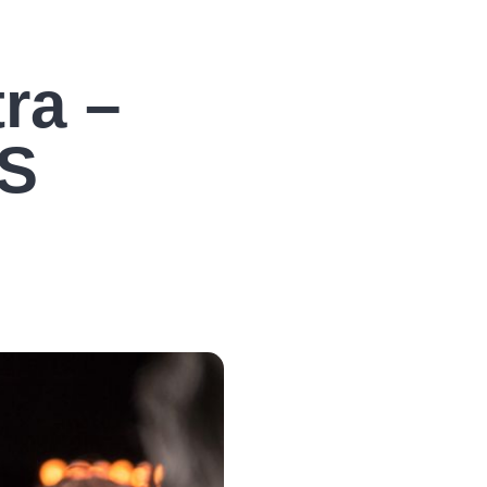
ra –
S