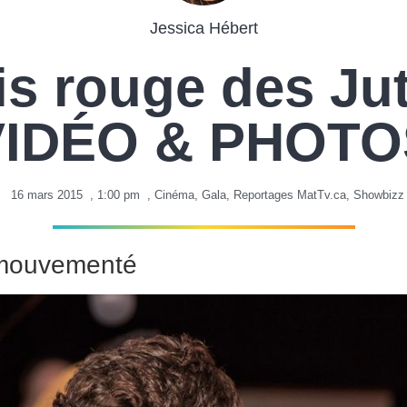
Jessica Hébert
is rouge des Jut
VIDÉO & PHOTO
16 mars 2015
,
1:00 pm
,
Cinéma
,
Gala
,
Reportages MatTv.ca
,
Showbizz
 mouvementé