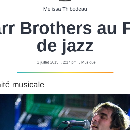
Melissa Thibodeau
rr Brothers au F
de jazz
2 juillet 2015
,
2:17 pm
,
Musique
nité musicale