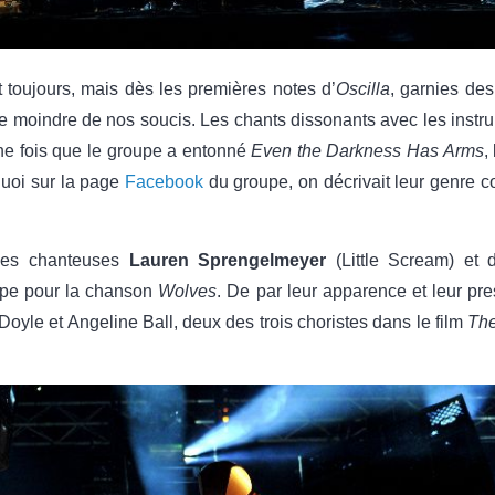
 toujours, mais dès les premières notes d’
Oscilla
, garnies de
t le moindre de nos soucis. Les chants dissonants avec les inst
Une fois que le groupe a entonné
Even the Darkness Has Arms
,
uoi sur la page
Facebook
du groupe, on décrivait leur genre c
 des chanteuses
Lauren Sprengelmeyer
(Little Scream) et
upe pour la chanson
Wolves
. De par leur apparence et leur pre
oyle et Angeline Ball, deux des trois choristes dans le film
Th