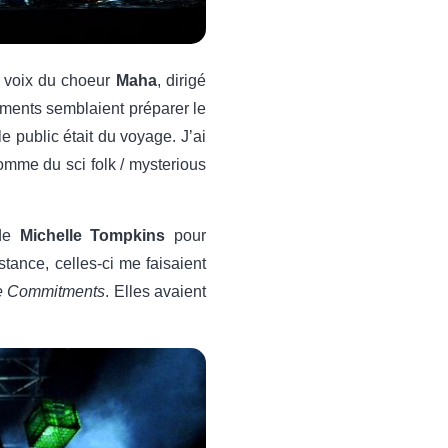
s voix du choeur
Maha
, dirigé
ruments semblaient préparer le
 le public était du voyage. J’ai
omme du sci folk / mysterious
 de
Michelle Tompkins
pour
stance, celles-ci me faisaient
e Commitments
. Elles avaient