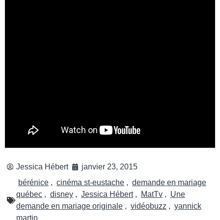
Jessica Hébert
janvier 23, 2015
bérénice
,
cinéma st-eustache
,
demande en mariage
québec
,
disney
,
Jessica Hébert
,
MatTv
,
Une
demande en mariage originale
,
vidéobuzz
,
yannick
martin