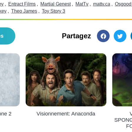
ey
,
Entract Films
,
Martial Genest
,
MatTv
,
mattv.ca
,
Osgood 
key
,
Theo James
,
Toy Story 3
Partagez
es
one 2
Visionnement: Anaconda
SPONG
F