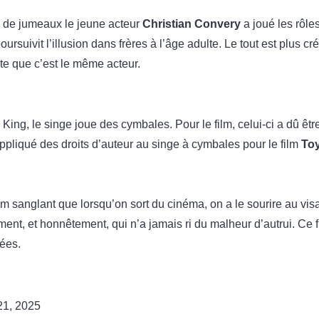
on de jumeaux le jeune acteur
Christian Convery
a joué les rôles 
poursuivit l’illusion dans frères à l’âge adulte. Le tout est plus cr
te que c’est le même acteur.
ing, le singe joue des cymbales. Pour le film, celui-ci a dû êt
ppliqué des droits d’auteur au singe à cymbales pour le film
Toy
m sanglant que lorsqu’on sort du cinéma, on a le sourire au visa
ment, et honnêtement, qui n’a jamais ri du malheur d’autrui. Ce fi
dées.
 21, 2025