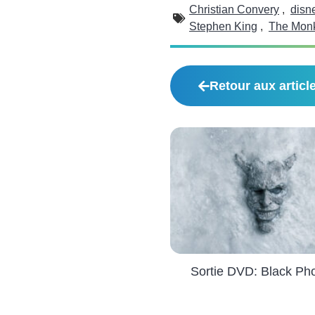
Christian Convery
,
disn
Stephen King
,
The Mon
Retour aux articl
Sortie DVD: Black Ph