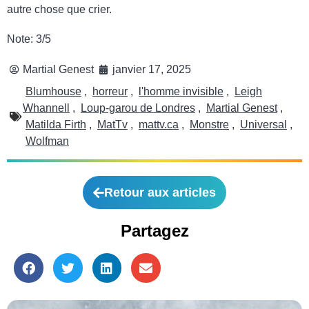
autre chose que crier.
Note: 3/5
Martial Genest
janvier 17, 2025
Blumhouse
,
horreur
,
l'homme invisible
,
Leigh
Whannell
,
Loup-garou de Londres
,
Martial Genest
,
Matilda Firth
,
MatTv
,
mattv.ca
,
Monstre
,
Universal
,
Wolfman
Retour aux articles
Partagez