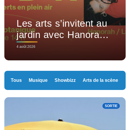
Les arts s’invitent au
jardin avec Hanorah
et Luan Larobina
4 août 2026
Tous
Musique
Showbizz
Arts de la scène
C
SORTIE