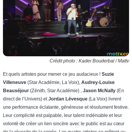
Crédit photo : Kader Bouderbal / Mattv
Et quels artistes pour mener ce jeu audacieux !
Suzie
Villeneuve
(Star Académie, La Voix),
Audrey-Louise
Beauséjour
(Zénith, Star Académie) ,
Jason McNally
(En
direct de l’Univers) et
Jordan Lévesque
(La Voix) livrent
une performance éclatante, généreuse et résolument festive.
Leur complicité est palpable, leur talent indéniable et leur
volonté de créer un lien sincère avec le public est au cœur
de la réussite de la soirée. Les quatre artistes se prêtent au