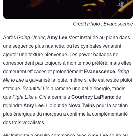
Crédit Photo : Evanescence
Après
Going Under
,
Amy Lee
s’est installée au piano dans
une séquence plus nuancée, où les cymbales venaient
ajouter une texture bienvenue. Les power ballades ne
correspondent pas toujours à mon tempo préféré, mais elles
demeurent efficaces et profondément
Evanescence
.
Bring
Me to Life
a galvanisé la foule, même si elle est restée plutôt
statique.
Beautiful Lie
a ramené une belle énergie, tandis
que
Fight Like a Girl
a permis à
Courtney LaPlante
de
rejoindre
Amy Lee
. L’ajout de
Nova Twins
pour la section
plus énergique du morceau a confirmé la complémentarité
des trois vocalistes.
My Immortal
a ensuite commencé avec
Amy Lee
seule au