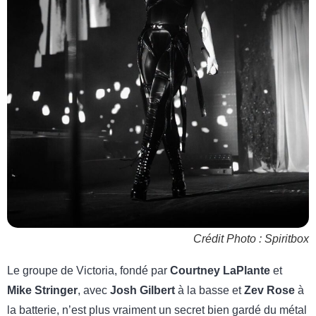
Crédit Photo : Spiritbox
Le groupe de Victoria, fondé par
Courtney LaPlante
et
Mike Stringer
, avec
Josh Gilbert
à la basse et
Zev Rose
à
la batterie, n’est plus vraiment un secret bien gardé du métal