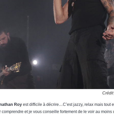
Crédit
nathan Roy
est difficile à décrire…C’est jazzy, relax mais tout e
our comprendre et je vous conseille fortement de le voir au moin